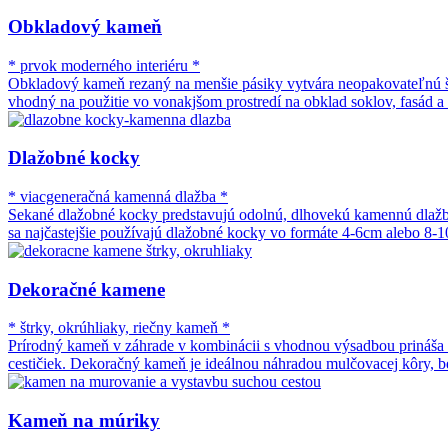
Obkladový kameň
* prvok moderného interiéru *
Obkladový kameň rezaný na menšie pásiky vytvára neopakovateľnú št
vhodný na použitie vo vonakjšom prostredí na obklad soklov, fasád a
Dlažobné kocky
* viacgeneračná kamenná dlažba *
Sekané dlažobné kocky predstavujú odolnú, dlhovekú kamennú dlažbu 
sa najčastejšie používajú dlažobné kocky vo formáte 4-6cm alebo 8-
Dekoračné kamene
* štrky, okrúhliaky, riečny kameň *
Prírodný kameň v záhrade v kombinácii s vhodnou výsadbou prináša 
cestičiek. Dekoračný kameň je ideálnou náhradou mulčovacej kôry, be
Kameň na múriky