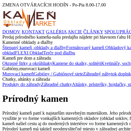
ZMENA OTVÁRACÍCH HODÍN - Po-Pia 8.00-17.00
DOMOV
KONTAKT
GALÉRIA
AKCIE
ČLÁNKY
SPOLUPRÁ
Predaj prírodného kameňa-našu predajňu nájdete pri hlavnom ťahu
Kamenné obklady a dlažby
Štiepaný kameň -obklady a dlažby
Formátovaný kameň
Obkladový ka
obklad
FLEXI Obklad
Terče pod dlažbu
Kameň pre dom a záhradu
Okrasné štrky a okrúhliaky
Kamene do skalky, solitéri
Kvetináče, soch
Gabióny,murovaci kameň
Murovací kameň
Gabióny / Gabiónové siete
Záhradný nábytok,doplnk
Chatky, altánky a záhrada
Produkty do záhrady
Záhradné chatky
Altánky, prístrešky, hojdačky, s
Prírodný kamen
Prírodný kameň patrí k najstarším stavebným materiálom. Jeho prírod
využitie je vo forme vonkajších kamenných okladov (obklad soklov, 
kameň našiel cestu aj do moderných interiérov vo forme kamenných 
Prírodný kameň má taktiež neodmysliteľné miesto v záhradnej archite