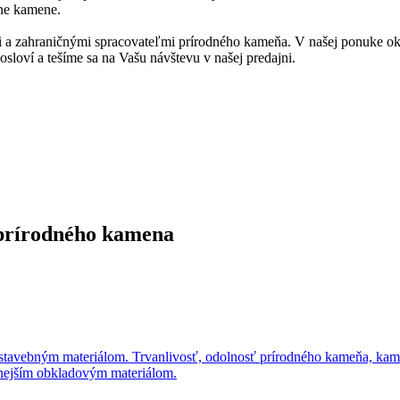
rne kamene.
a zahraničnými spracovateľmi prírodného kameňa. V našej ponuke okre
loví a tešíme sa na Vašu návštevu v našej predajni.
 prírodného kamena
stavebným materiálom. Trvanlivosť, odolnosť prírodného kameňa, kam
pnejším obkladovým materiálom.