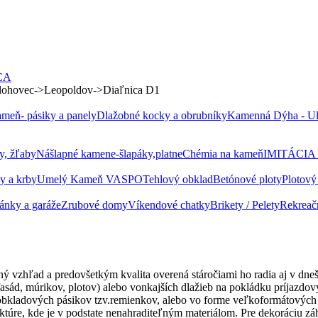
CA
 Hlohovec->Leopoldov->Diaľnica D1
meň- pásiky a panely
Dlažobné kocky a obrubníky
Kamenná Dýha - Ult
y, žľaby
Nášlapné kamene-šlapáky,platne
Chémia na kameň
IMITÁCIA
y a krby
Umelý Kameň VASPO
Tehlový obklad
Betónové ploty
Plotový
tánky a garáže
Zrubové domy
Víkendové chatky
Brikety / Pelety
Rekreač
ný vzhľad a predovšetkým kvalita overená stáročiami ho radia aj v dn
fasád, múrikov, plotov) alebo vonkajších dlažieb na pokládku príjazd
obkladových pásikov tzv.remienkov, alebo vo forme veľkoformátových 
ktúre, kde je v podstate nenahraditeľným materiálom. Pre dekoráciu z