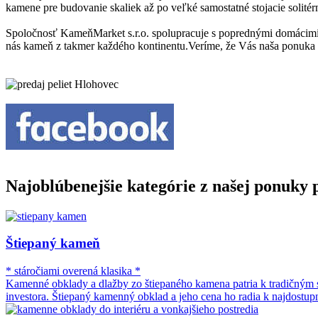
kamene pre budovanie skaliek až po veľké samostatné stojacie solité
Spoločnosť KameňMarket s.r.o. spolupracuje s poprednými domácimi 
nás kameň z takmer každého kontinentu.Veríme, že Vás naša ponuka os
Najoblúbenejšie kategórie z našej ponuky
Štiepaný kameň
* stáročiami overená klasika *
Kamenné obklady a dlažby zo štiepaného kamena patria k tradičným 
investora. Štiepaný kamenný obklad a jeho cena ho radia k najdostu