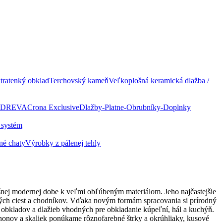
ratenký obklad
Terchovský kameň
Veľkoplošná keramická dlažba /
 DREVA
Crona Exclusive
Dlažby-Platne-Obrubníky-Doplnky
 systém
né chaty
Výrobky z pálenej tehly
ešnej modernej dobe k veľmi obľúbeným materiálom. Jeho najčastejšie
ových ciest a chodníkov. Vďaka novým formám spracovania si prírodný
obkladov a dlažieb vhodných pre obkladanie kúpeľní, hál a kuchýň.
áhonov a skaliek ponúkame rôznofarebné štrky a okrúhliaky, kusové