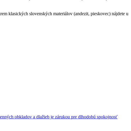
m klasických slovenských materiálov (andezit, pieskovec) nájdete u
enných obkladov a dlažieb je zárukou pre dlhodobú spokojnosť