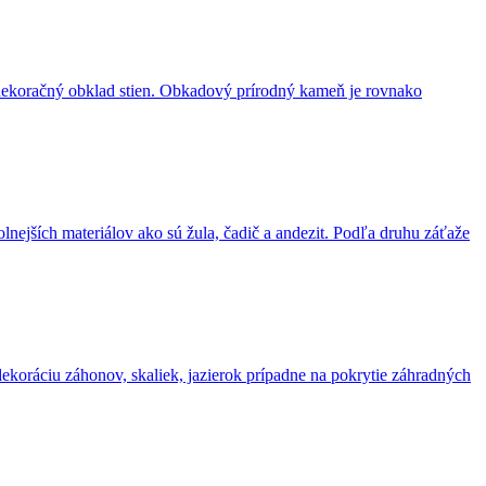
 dekoračný obklad stien. Obkadový prírodný kameň je rovnako
ejších materiálov ako sú žula, čadič a andezit. Podľa druhu záťaže
koráciu záhonov, skaliek, jazierok prípadne na pokrytie záhradných