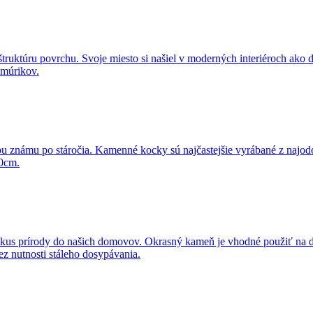
ruktúru povrchu. Svoje miesto si našiel v moderných interiéroch ako
 múrikov.
známu po stáročia. Kamenné kocky sú najčastejšie vyrábané z najodoln
10cm.
kus prírody do našich domovov. Okrasný kameň je vhodné použiť na de
z nutnosti stáleho dosypávania.